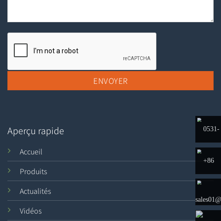
Aperçu rapide
0531-
Accueil
8797882
+86
Produits
1665313
Actualités
sales01@
Vidéos